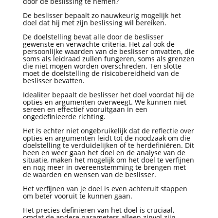
door de beslissing te nemen?
De beslisser bepaalt zo nauwkeurig mogelijk het
doel dat hij met zijn beslissing wil bereiken.
De doelstelling bevat alle door de beslisser
gewenste en verwachte criteria. Het zal ook de
persoonlijke waarden van de beslisser omvatten, die
soms als leidraad zullen fungeren, soms als grenzen
die niet mogen worden overschreden. Ten slotte
moet de doelstelling de risicobereidheid van de
beslisser bevatten.
Idealiter bepaalt de beslisser het doel voordat hij de
opties en argumenten overweegt. We kunnen niet
sereen en effectief vooruitgaan in een
ongedefinieerde richting.
Het is echter niet ongebruikelijk dat de reflectie over
opties en argumenten leidt tot de noodzaak om die
doelstelling te verduidelijken of te herdefiniëren. Dit
heen en weer gaan het doel en de analyse van de
situatie, maken het mogelijk om het doel te verfijnen
en nog meer in overeenstemming te brengen met
de waarden en wensen van de beslisser.
Het verfijnen van je doel is even achteruit stappen
om beter vooruit te kunnen gaan.
Het precies definiëren van het doel is cruciaal,
omdat de andere parameters alleen zinvol zijn