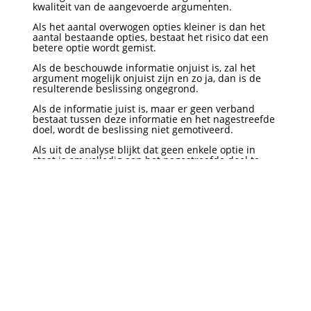
kwaliteit van de aangevoerde argumenten.
Als het aantal overwogen opties kleiner is dan het
aantal bestaande opties, bestaat het risico dat een
betere optie wordt gemist.
Als de beschouwde informatie onjuist is, zal het
argument mogelijk onjuist zijn en zo ja, dan is de
resulterende beslissing ongegrond.
Als de informatie juist is, maar er geen verband
bestaat tussen deze informatie en het nagestreefde
doel, wordt de beslissing niet gemotiveerd.
Als uit de analyse blijkt dat geen enkele optie in
staat is om volledig aan het nagestreefde doel te
voldoen, zal de besluitvormer de optie kiezen die er
het dichtst bij in de buurt komt of besluiten de
beslissing uit te stellen totdat zich een andere optie
voordoet. (Merk op dat het uitstellen van beslissing
in sommige gevallen ook de meest geschikte optie
kan zijn.)
Om de beste beslissing te nemen, zal de rationele
beslisser daarom idealiter een volledig en
nauwkeurig doel hebben bepaald dat zijn waarden
omvat, alle mogelijke opties hebben overwogen, zich
hebben omringd met veel en nauwkeurige
informatie en de relevantie van elk stuk informatie
voor de gestelde doelen hebben geëvalueerd.